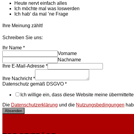
Heute nervt einfach alles
Ich möchte mal was loswerden
Ich hab‘ da mal ’ne Frage
Ihre Meinung zählt!
Schreiben Sie uns:
Ihr Name
*
Vorname
Nachname
Ihre E-Mail-Adresse
*
Ihre Nachricht
*
Datenschutz gemäß DSGVO
*
Ich willige ein, dass diese Website meine übermittel
Die
Datenschutzerklärung
und die
Nutzungsbedingungen
habe
Absenden