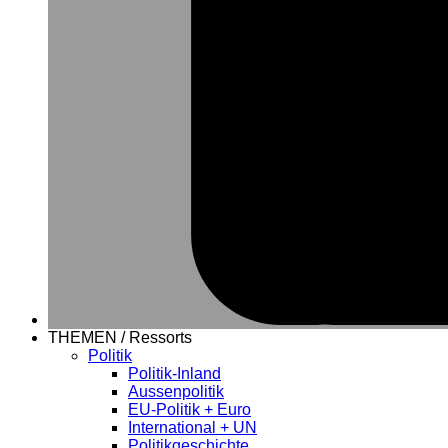
THEMEN / Ressorts
Politik
Politik-Inland
Aussenpolitik
EU-Politik + Euro
International + UN
Politikgeschichte