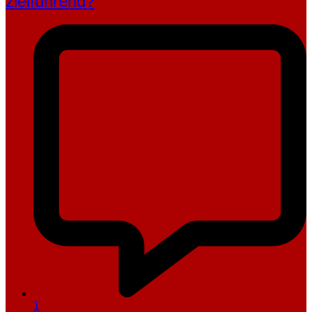
zielführend?
1