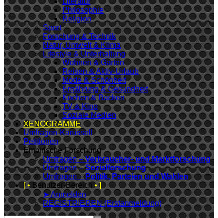
Literatur
Philosophie
Religion
Sport
Forschung & Technik
Natur, Umwelt & Klima
Lifestyle & Unterhaltung
Wohnen & Garten
Reisen & Aktiv-Urlaub
Mode & Schönheit
Ernährung & Gesundheit
Kochen & Backen
TV & Kino
Soziale Medien
XENOGRAMME
Umfragen-Karussell
Petitionen
Empirische Forschung
Umfragen –
Verbraucher- und Marktforschung
Umfragen –
Sozialforschung
Umfragen –
Politik, Parteien und Wahlen
[ •
Benutzer-Bereich
• ]
➤ Anmelden
REGISTRIEREN (Erstanmeldung)