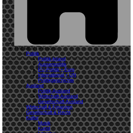
THEMEN / Ressorts
Politik
Politik-Inland
Aussenpolitik
EU-Politik + Euro
International + UN
Politikgeschichte
Ausland
Politik-Ausland
Wirtschaft-Ausland
Gesellschaft-Ausland
Wirtschaft & Finanzen
Gesellschaft & Recht
Kultur
Musik
Kunst