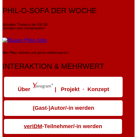
PHIL-O-SOFA DER WOCHE
Aktuelles Thema in der KW 30:
Gendern oder Genderwahn?
Bitte Platz nehmen und gerne mitdiskutieren !
INTERAKTION & MEHRWERT
Über
| Projekt · Konzept
(Gast-)Autor/-in werden
veriDM
-Teilnehmer/-in werden