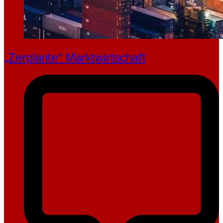
„Zerplante“ Marktwirtschaft