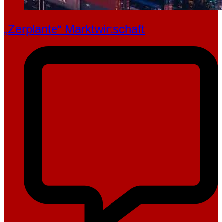
„Zerplante“ Marktwirtschaft