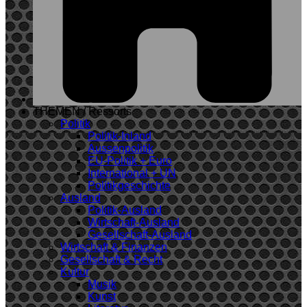
THEMEN / Ressorts
Politik
Politik-Inland
Aussenpolitik
EU-Politik + Euro
International + UN
Politikgeschichte
Ausland
Politik-Ausland
Wirtschaft-Ausland
Gesellschaft-Ausland
Wirtschaft & Finanzen
Gesellschaft & Recht
Kultur
Musik
Kunst