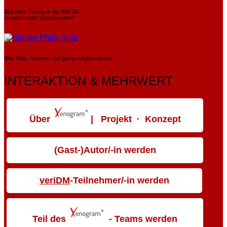
Aktuelles Thema in der KW 30:
Gendern oder Genderwahn?
Bitte Platz nehmen und gerne mitdiskutieren !
INTERAKTION & MEHRWERT
Über
| Projekt · Konzept
(Gast-)Autor/-in werden
veriDM
-Teilnehmer/-in werden
Teil des
- Teams werden