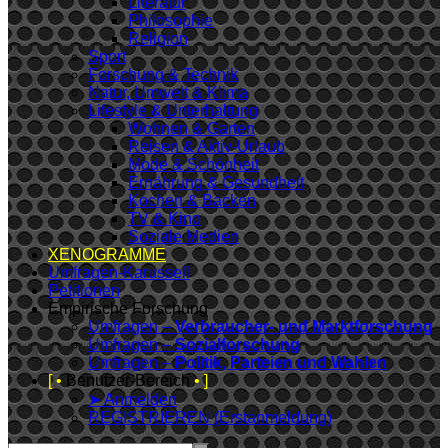
Literatur
Philosophie
Religion
Sport
Forschung & Technik
Natur, Umwelt & Klima
Lifestyle & Unterhaltung
Wohnen & Garten
Reisen & Aktiv-Urlaub
Mode & Schönheit
Ernährung & Gesundheit
Kochen & Backen
TV & Kino
Soziale Medien
XENOGRAMME
Umfragen-Karussell
Petitionen
Empirische Forschung
Umfragen –
Verbraucher- und Marktforschung
Umfragen –
Sozialforschung
Umfragen –
Politik, Parteien und Wahlen
[ •
Benutzer-Bereich
• ]
➤ Anmelden
REGISTRIEREN (Erstanmeldung)