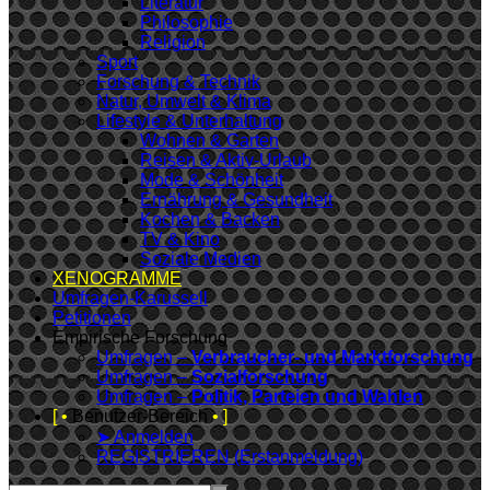
Literatur
Philosophie
Religion
Sport
Forschung & Technik
Natur, Umwelt & Klima
Lifestyle & Unterhaltung
Wohnen & Garten
Reisen & Aktiv-Urlaub
Mode & Schönheit
Ernährung & Gesundheit
Kochen & Backen
TV & Kino
Soziale Medien
XENOGRAMME
Umfragen-Karussell
Petitionen
Empirische Forschung
Umfragen –
Verbraucher- und Marktforschung
Umfragen –
Sozialforschung
Umfragen –
Politik, Parteien und Wahlen
[ •
Benutzer-Bereich
• ]
➤ Anmelden
REGISTRIEREN (Erstanmeldung)