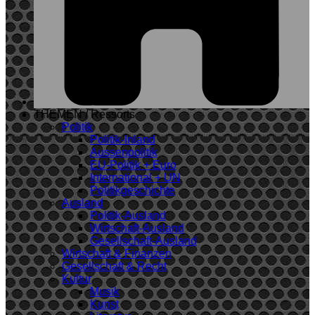
THEMEN / Ressorts
Politik
Politik-Inland
Aussenpolitik
EU-Politik + Euro
International + UN
Politikgeschichte
Ausland
Politik-Ausland
Wirtschaft-Ausland
Gesellschaft-Ausland
Wirtschaft & Finanzen
Gesellschaft & Recht
Kultur
Musik
Kunst