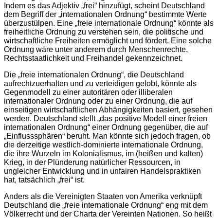
Indem es das Adjektiv „frei“ hinzufügt, scheint Deutschland
dem Begriff der „internationalen Ordnung“ bestimmte Werte
überzustülpen. Eine „freie internationale Ordnung“ könnte als
freiheitliche Ordnung zu verstehen sein, die politische und
wirtschaftliche Freiheiten ermöglicht und fördert. Eine solche
Ordnung wäre unter anderem durch Menschenrechte,
Rechtsstaatlichkeit und Freihandel gekennzeichnet.
Die „freie internationalen Ordnung“, die Deutschland
aufrechtzuerhalten und zu verteidigen gelobt, könnte als
Gegenmodell zu einer autoritären oder illiberalen
internationaler Ordnung oder zu einer Ordnung, die auf
einseitigen wirtschaftlichen Abhängigkeiten basiert, gesehen
werden. Deutschland stellt „das positive Modell einer freien
internationalen Ordnung“ einer Ordnung gegenüber, die auf
„Einflusssphären“ beruht. Man könnte sich jedoch fragen, ob
die derzeitige westlich-dominierte internationale Ordnung,
die ihre Wurzeln im Kolonialismus, im (heißen und kalten)
Krieg, in der Plünderung natürlicher Ressourcen, in
ungleicher Entwicklung und in unfairen Handelspraktiken
hat, tatsächlich „frei“ ist.
Anders als die Vereinigten Staaten von Amerika verknüpft
Deutschland die „freie internationale Ordnung“ eng mit dem
Völkerrecht und der Charta der Vereinten Nationen. So heißt