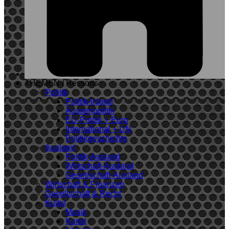
THEMEN / Ressorts
Politik
Politik-Inland
Aussenpolitik
EU-Politik + Euro
International + UN
Politikgeschichte
Ausland
Politik-Ausland
Wirtschaft-Ausland
Gesellschaft-Ausland
Wirtschaft & Finanzen
Gesellschaft & Recht
Kultur
Musik
Kunst