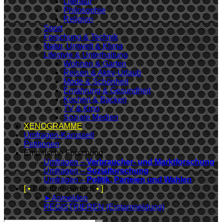
Literatur
Philosophie
Religion
Sport
Forschung & Technik
Natur, Umwelt & Klima
Lifestyle & Unterhaltung
Wohnen & Garten
Reisen & Aktiv-Urlaub
Mode & Schönheit
Ernährung & Gesundheit
Kochen & Backen
TV & Kino
Soziale Medien
XENOGRAMME
Umfragen-Karussell
Petitionen
Empirische Forschung
Umfragen –
Verbraucher- und Marktforschung
Umfragen –
Sozialforschung
Umfragen –
Politik, Parteien und Wahlen
[ •
Benutzer-Bereich
• ]
➤ Anmelden
REGISTRIEREN (Erstanmeldung)