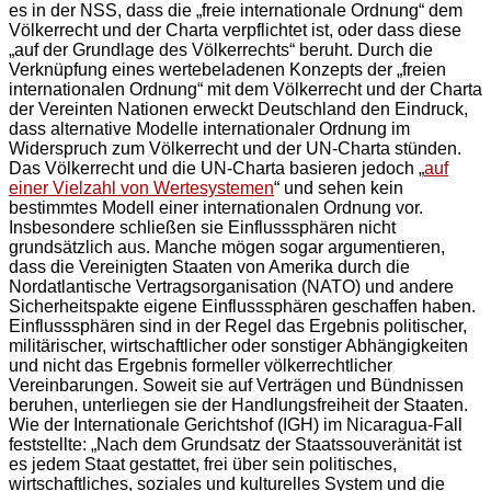
es in der NSS, dass die „freie internationale Ordnung“ dem
Völkerrecht und der Charta verpflichtet ist, oder dass diese
„auf der Grundlage des Völkerrechts“ beruht. Durch die
Verknüpfung eines wertebeladenen Konzepts der „freien
internationalen Ordnung“ mit dem Völkerrecht und der Charta
der Vereinten Nationen erweckt Deutschland den Eindruck,
dass alternative Modelle internationaler Ordnung im
Widerspruch zum Völkerrecht und der UN-Charta stünden.
Das Völkerrecht und die UN-Charta basieren jedoch „
auf
einer Vielzahl von Wertesystemen
“ und sehen kein
bestimmtes Modell einer internationalen Ordnung vor.
Insbesondere schließen sie Einflusssphären nicht
grundsätzlich aus. Manche mögen sogar argumentieren,
dass die Vereinigten Staaten von Amerika durch die
Nordatlantische Vertragsorganisation (NATO) und andere
Sicherheitspakte eigene Einflusssphären geschaffen haben.
Einflusssphären sind in der Regel das Ergebnis politischer,
militärischer, wirtschaftlicher oder sonstiger Abhängigkeiten
und nicht das Ergebnis formeller völkerrechtlicher
Vereinbarungen. Soweit sie auf Verträgen und Bündnissen
beruhen, unterliegen sie der Handlungsfreiheit der Staaten.
Wie der Internationale Gerichtshof (IGH) im Nicaragua-Fall
feststellte: „Nach dem Grundsatz der Staatssouveränität ist
es jedem Staat gestattet, frei über sein politisches,
wirtschaftliches, soziales und kulturelles System und die