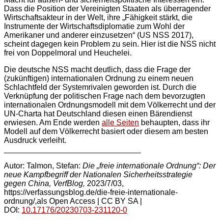
Dass die Position der Vereinigten Staaten als überragender
Wirtschaftsakteur in der Welt, ihre „Fähigkeit stärkt, die
Instrumente der Wirtschaftsdiplomatie zum Wohl der
Amerikaner und anderer einzusetzen“ (US NSS 2017),
scheint dagegen kein Problem zu sein. Hier ist die NSS nicht
frei von Doppelmoral und Heuchelei.
Die deutsche NSS macht deutlich, dass die Frage der
(zukünftigen) internationalen Ordnung zu einem neuen
Schlachtfeld der Systemrivalen geworden ist. Durch die
Verknüpfung der politischen Frage nach dem bevorzugten
internationalen Ordnungsmodell mit dem Völkerrecht und der
UN-Charta hat Deutschland diesen einen Bärendienst
erwiesen. Am Ende werden
alle Seiten
behaupten, dass ihr
Modell auf dem Völkerrecht basiert oder diesem am besten
Ausdruck verleiht.
_______________________________
Autor: Talmon, Stefan:
Die „freie internationale Ordnung“: Der
neue Kampfbegriff der Nationalen Sicherheitsstrategie
gegen China, VerfBlog,
2023/7/03,
https://verfassungsblog.de/die-freie-internationale-
ordnung/,als Open Access | CC BY SA |
DOI:
10.17176/20230703-231120-0