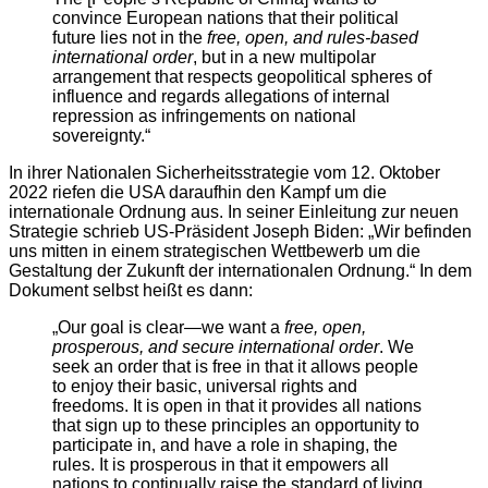
convince European nations that their political
future lies not in the
free, open, and rules-based
international order
, but in a new multipolar
arrangement that respects geopolitical spheres of
influence and regards allegations of internal
repression as infringements on national
sovereignty.“
In ihrer Nationalen Sicherheitsstrategie vom 12. Oktober
2022 riefen die USA daraufhin den Kampf um die
internationale Ordnung aus. In seiner Einleitung zur neuen
Strategie schrieb US-Präsident Joseph Biden: „Wir befinden
uns mitten in einem strategischen Wettbewerb um die
Gestaltung der Zukunft der internationalen Ordnung.“ In dem
Dokument selbst heißt es dann:
„Our goal is clear—we want a
free, open,
prosperous, and secure international order
. We
seek an order that is free in that it allows people
to enjoy their basic, universal rights and
freedoms. It is open in that it provides all nations
that sign up to these principles an opportunity to
participate in, and have a role in shaping, the
rules. It is prosperous in that it empowers all
nations to continually raise the standard of living