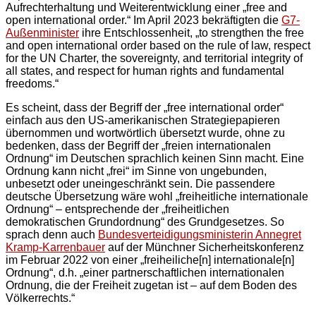
Aufrechterhaltung und Weiterentwicklung einer „free and
open international order.“ Im April 2023 bekräftigten die
G7-
Außenminister
ihre Entschlossenheit, „to strengthen the free
and open international order based on the rule of law, respect
for the UN Charter, the sovereignty, and territorial integrity of
all states, and respect for human rights and fundamental
freedoms.“
Es scheint, dass der Begriff der „free international order“
einfach aus den US-amerikanischen Strategiepapieren
übernommen und wortwörtlich übersetzt wurde, ohne zu
bedenken, dass der Begriff der „freien internationalen
Ordnung“ im Deutschen sprachlich keinen Sinn macht. Eine
Ordnung kann nicht „frei“ im Sinne von ungebunden,
unbesetzt oder uneingeschränkt sein. Die passendere
deutsche Übersetzung wäre wohl „freiheitliche internationale
Ordnung“ – entsprechende der „freiheitlichen
demokratischen Grundordnung“ des Grundgesetzes. So
sprach denn auch
Bundesverteidigungsministerin Annegret
Kramp-Karrenbauer
auf der Münchner Sicherheitskonferenz
im Februar 2022 von einer „freiheiliche[n] internationale[n]
Ordnung“, d.h. „einer partnerschaftlichen internationalen
Ordnung, die der Freiheit zugetan ist – auf dem Boden des
Völkerrechts.“