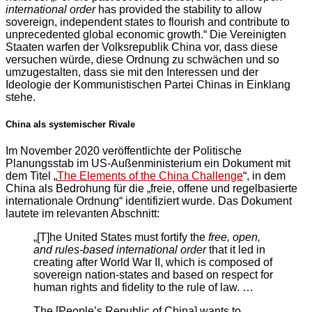
international order
has provided the stability to allow
sovereign, independent states to flourish and contribute to
unprecedented global economic growth.“ Die Vereinigten
Staaten warfen der Volksrepublik China vor, dass diese
versuchen würde, diese Ordnung zu schwächen und so
umzugestalten, dass sie mit den Interessen und der
Ideologie der Kommunistischen Partei Chinas in Einklang
stehe.
China als systemischer Rivale
Im November 2020 veröffentlichte der Politische
Planungsstab im US-Außenministerium ein Dokument mit
dem Titel „
The Elements of the China Challenge
“, in dem
China als Bedrohung für die „freie, offene und regelbasierte
internationale Ordnung“ identifiziert wurde. Das Dokument
lautete im relevanten Abschnitt:
„[T]he United States must fortify the
free, open,
and rules-based international order
that it led in
creating after World War II, which is composed of
sovereign nation-states and based on respect for
human rights and fidelity to the rule of law. …
The [People’s Republic of China] wants to