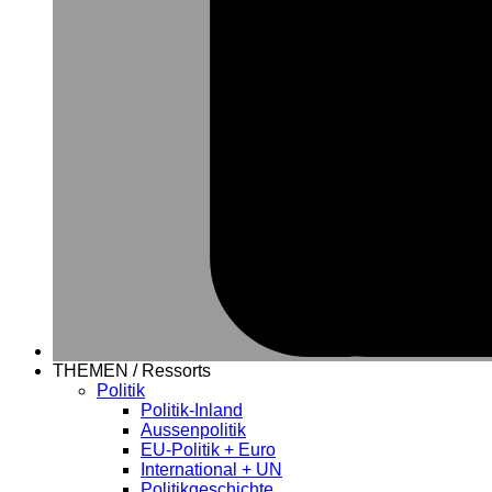
THEMEN / Ressorts
Politik
Politik-Inland
Aussenpolitik
EU-Politik + Euro
International + UN
Politikgeschichte