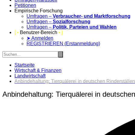
Petitionen
Empirische Forschung
Umfragen –
Verbraucher- und Marktforschung
Umfragen –
Sozialforschung
Umfragen –
Politik, Parteien und Wahlen
[ •
Benutzer-Bereich
• ]
➤ Anmelden
REGISTRIEREN (Erstanmeldung)
Startseite
Wirtschaft & Finanzen
Landwirtschaft
Anbindehaltung: Tierquälerei in deutschen Rinderställen
Anbindehaltung: Tierquälerei in deutschen