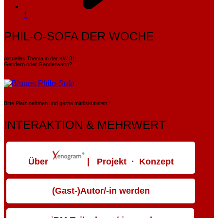
1
PHIL-O-SOFA DER WOCHE
Aktuelles Thema in der KW 31:
Gendern oder Genderwahn?
Bitte Platz nehmen und gerne mitdiskutieren !
INTERAKTION & MEHRWERT
Über
| Projekt · Konzept
(Gast-)Autor/-in werden