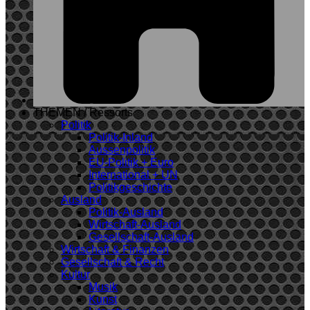
THEMEN / Ressorts
Politik
Politik-Inland
Aussenpolitik
EU-Politik + Euro
International + UN
Politikgeschichte
Ausland
Politik-Ausland
Wirtschaft-Ausland
Gesellschaft-Ausland
Wirtschaft & Finanzen
Gesellschaft & Recht
Kultur
Musik
Kunst