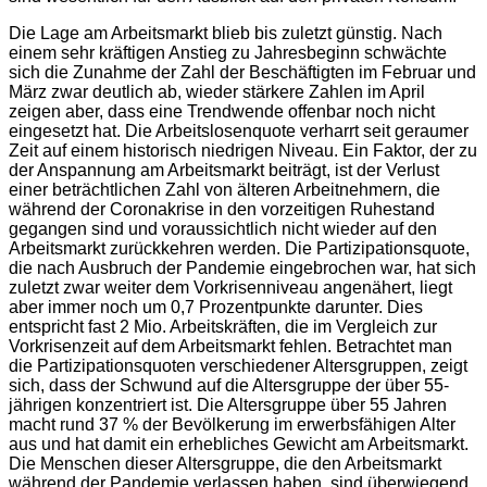
Die Lage am Arbeitsmarkt blieb bis zuletzt günstig. Nach
einem sehr kräftigen Anstieg zu Jahresbeginn schwächte
sich die Zunahme der Zahl der Beschäftigten im Februar und
März zwar deutlich ab, wieder stärkere Zahlen im April
zeigen aber, dass eine Trendwende offenbar noch nicht
eingesetzt hat. Die Arbeitslosenquote verharrt seit geraumer
Zeit auf einem historisch niedrigen Niveau. Ein Faktor, der zu
der Anspannung am Arbeitsmarkt beiträgt, ist der Verlust
einer beträchtlichen Zahl von älteren Arbeitnehmern, die
während der Coronakrise in den vorzeitigen Ruhestand
gegangen sind und voraussichtlich nicht wieder auf den
Arbeitsmarkt zurückkehren werden. Die Partizipationsquote,
die nach Ausbruch der Pandemie eingebrochen war, hat sich
zuletzt zwar weiter dem Vorkrisenniveau angenähert, liegt
aber immer noch um 0,7 Prozentpunkte darunter. Dies
entspricht fast 2 Mio. Arbeitskräften, die im Vergleich zur
Vorkrisenzeit auf dem Arbeitsmarkt fehlen. Betrachtet man
die Partizipationsquoten verschiedener Altersgruppen, zeigt
sich, dass der Schwund auf die Altersgruppe der über 55-
jährigen konzentriert ist. Die Altersgruppe über 55 Jahren
macht rund 37 % der Bevölkerung im erwerbsfähigen Alter
aus und hat damit ein erhebliches Gewicht am Arbeitsmarkt.
Die Menschen dieser Altersgruppe, die den Arbeitsmarkt
während der Pandemie verlassen haben, sind überwiegend