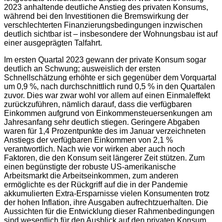
2023 anhaltende deutliche Anstieg des privaten Konsums,
während bei den Investitionen die Bremswirkung der
verschlechterten Finanzierungsbedingungen inzwischen
deutlich sichtbar ist – insbesondere der Wohnungsbau ist auf
einer ausgeprägten Talfahrt.
Im ersten Quartal 2023 gewann der private Konsum sogar
deutlich an Schwung; ausweislich der ersten
Schnellschätzung erhöhte er sich gegenüber dem Vorquartal
um 0,9 %, nach durchschnittlich rund 0,5 % in den Quartalen
zuvor. Dies war zwar wohl vor allem auf einen Einmaleffekt
zurückzuführen, nämlich darauf, dass die verfügbaren
Einkommen aufgrund von Einkommensteuersenkungen am
Jahresanfang sehr deutlich stiegen. Geringere Abgaben
waren für 1,4 Prozentpunkte des im Januar verzeichneten
Anstiegs der verfügbaren Einkommen von 2,1 %
verantwortlich. Nach wie vor wirken aber auch noch
Faktoren, die den Konsum seit längerer Zeit stützen. Zum
einen begünstigte der robuste US-amerikanische
Arbeitsmarkt die Arbeitseinkommen, zum anderen
ermöglichte es der Rückgriff auf die in der Pandemie
akkumulierten Extra-Ersparnisse vielen Konsumenten trotz
der hohen Inflation, ihre Ausgaben aufrechtzuerhalten. Die
Aussichten für die Entwicklung dieser Rahmenbedingungen
sind wesentlich für den Ausblick auf den privaten Konsum.