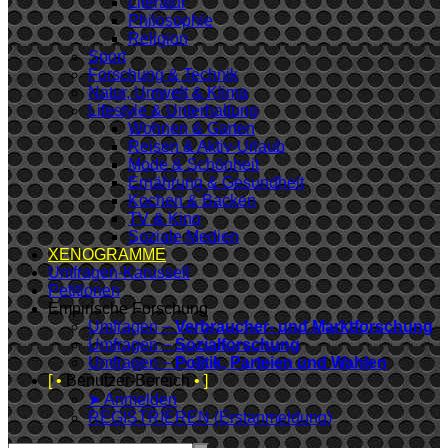
Literatur
Philosophie
Religion
Sport
Forschung & Technik
Natur, Umwelt & Klima
Lifestyle & Unterhaltung
Wohnen & Garten
Reisen & Aktiv-Urlaub
Mode & Schönheit
Ernährung & Gesundheit
Kochen & Backen
TV & Kino
Soziale Medien
XENOGRAMME
Umfragen-Karussell
Petitionen
Empirische Forschung
Umfragen –
Verbraucher- und Marktforschung
Umfragen –
Sozialforschung
Umfragen –
Politik, Parteien und Wahlen
[ •
Benutzer-Bereich
• ]
➤ Anmelden
REGISTRIEREN (Erstanmeldung)