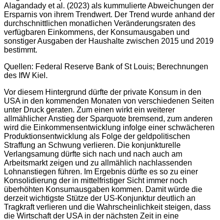
Alagandady et al. (2023) als kummulierte Abweichungen der
Ersparnis von ihrem Trendwert. Der Trend wurde anhand der
durchschnittlichen monatlichen Veränderungsraten des
verfügbaren Einkommens, der Konsumausgaben und
sonstiger Ausgaben der Haushalte zwischen 2015 und 2019
bestimmt.
Quellen: Federal Reserve Bank of St Louis; Berechnungen
des IfW Kiel.
Vor diesem Hintergrund dürfte der private Konsum in den
USA in den kommenden Monaten von verschiedenen Seiten
unter Druck geraten. Zum einen wirkt ein weiterer
allmählicher Anstieg der Sparquote bremsend, zum anderen
wird die Einkommensentwicklung infolge einer schwächeren
Produktionsentwicklung als Folge der geldpolitischen
Straffung an Schwung verlieren. Die konjunkturelle
Verlangsamung dürfte sich nach und nach auch am
Arbeitsmarkt zeigen und zu allmählich nachlassenden
Lohnanstiegen führen. Im Ergebnis dürfte es so zu einer
Konsolidierung der in mittelfristiger Sicht immer noch
überhöhten Konsum­ausgaben kommen. Damit würde die
derzeit wichtigste Stütze der US-Konjunktur deutlich an
Tragkraft verlieren und die Wahrscheinlichkeit steigen, dass
die Wirtschaft der USA in der nächsten Zeit in eine