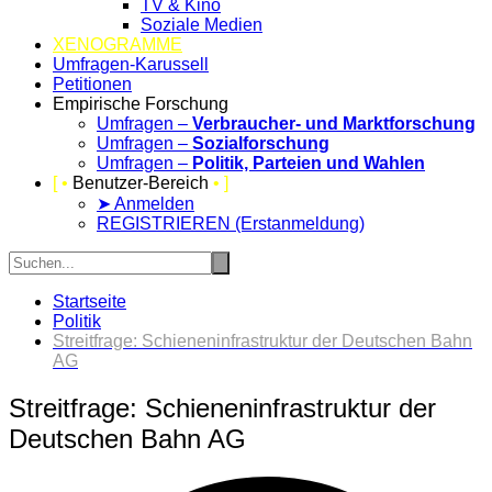
TV & Kino
Soziale Medien
XENOGRAMME
Umfragen-Karussell
Petitionen
Empirische Forschung
Umfragen –
Verbraucher- und Marktforschung
Umfragen –
Sozialforschung
Umfragen –
Politik, Parteien und Wahlen
[ •
Benutzer-Bereich
• ]
➤ Anmelden
REGISTRIEREN (Erstanmeldung)
Startseite
Politik
Streitfrage: Schieneninfrastruktur der Deutschen Bahn
AG
Streitfrage: Schieneninfrastruktur der
Deutschen Bahn AG