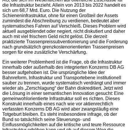
die Infrastruktur bezieht. Allein von 2013 bis 2022 handelt es
sich um 68,7 Mrd. Euro. Die Nutzung der
Schieneninfrastruktur, ohne für einen Großteil der Assets
zumindest die Abschreibung zu verdienen, bedeutet aber
systematisches Fahren auf Verschleiß. Dieses Problem wird
aktuell ausgeblendet oder negiert, nicht diskutiert und daher
auch mit viel frischem Geld nicht gelöst. Die derzeit
praktizierte Trassenpreissubventionierung und die Forderung
nach grundsätzlich grenzkostenorientierten Trassenpreisen
sorgen für eine zusätzliche Verschärfung.
Ein weiterer Problemherd ist die Frage, ob die Infrastruktur
innerhalb oder außerhalb des integrierten Konzerns DB AG
besser aufgehoben ist. Die ursprüngliche Idee der
Bahnreform, Infrastruktur und Transportebene institutionell
sauber zu trennen, wurde systematisch verdrängt und immer
wieder als „Zerschlagung“ der Bahn diskreditiert. Jetzt wird
die Lösung in einer semantischen Innovation gesucht: Eine
gemeinwohlorientierte Infrastruktur soll es richten. Dieses
Konstrukt innerhalb eines nach wie vor aktienrechtlich
verfassten Konzerns DB AG wird aber zwangsläufig eine
Totgeburt bleiben. Es steht insbesondere infrage, ob der
Bund so tatsächlich seine Steuerungs- und
Einflussmöglichkeiten auf die kritische und teure Ressource
Infrastruktur erhöhen kann und ob auf diesem Weg die