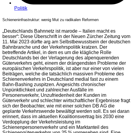
Politik
Schieneninfrastruktur: wenig Mut zu radikalen Reformen
„Deutschlands Bahnnetz ist marode – Italien macht es
besser“: Diese Überschrift in der Neuen Zürcher Zeitung vom
11. Mai 2023 dürfte arg am Selbstbewusstsein der deutschen
Bahnbranche und der Verkehrspolitik kratzen. Der
betreffende Artikel, in dem es um die klägliche Rolle
Deutschlands bei der Verlagerung des alpenquerenden
Güterverkehrs geht, einem der drängendsten Probleme der
europäischen Verkehrspolitik, ist aber nur einer von vielen
Beiträgen, welche die tatsächlich massiven Probleme des
Schienenverkehrs in Deutschland medial fast zu einem
Bahn-Bashing zuspitzen. Angesichts chronischer
Unpünktlichkeit und zahlreicher Ausfälle im
Personenverkehr, Unzufriedenheit der Kunden im
Güterverkehr und schlechter wirtschaftlicher Ergebnisse fragt
sich der Beobachter, wie mit einer solchen DB AG die
geplante Verkehrswende bewältigt werden soll. Es sei daran
erinnert, dass im aktuellen Koalitionsvertrag bis 2030 eine
Verdopplung der Verkehrsleistung im
Schienenpersonenverkehr und ein Marktanteil des
Schienengüterverkehrs von 25 % vorgesehen sind. Eine