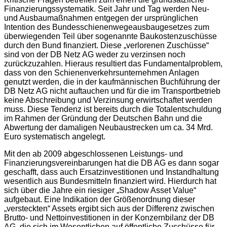
Finanzierungssystematik. Seit Jahr und Tag werden Neu-
und Ausbaumaßnahmen entgegen der ursprünglichen
Intention des Bundesschienenwegeausbaugesetzes zum
überwiegenden Teil über sogenannte Baukostenzuschüsse
durch den Bund finanziert. Diese „verlorenen Zuschüsse“
sind von der DB Netz AG weder zu verzinsen noch
zurückzuzahlen. Hieraus resultiert das Fundamentalproblem,
dass von den Schienenverkehrsunternehmen Anlagen
genutzt werden, die in der kaufmännischen Buchführung der
DB Netz AG nicht auftauchen und für die im Transportbetrieb
keine Abschreibung und Verzinsung erwirtschaftet werden
muss. Diese Tendenz ist bereits durch die Totalentschuldung
im Rahmen der Gründung der Deutschen Bahn und die
Abwertung der damaligen Neubaustrecken um ca. 34 Mrd.
Euro systematisch angelegt.
Mit den ab 2009 abgeschlossenen Leistungs- und
Finanzierungsvereinbarungen hat die DB AG es dann sogar
geschafft, dass auch Ersatzinvestitionen und Instandhaltung
wesentlich aus Bundesmitteln finanziert wird. Hierdurch hat
sich über die Jahre ein riesiger „Shadow Asset Value“
aufgebaut. Eine Indikation der Größenordnung dieser
„versteckten“ Assets ergibt sich aus der Differenz zwischen
Brutto- und Nettoinvestitionen in der Konzernbilanz der DB
AG, die sich im Wesentlichen auf öffentliche Zuschüsse für