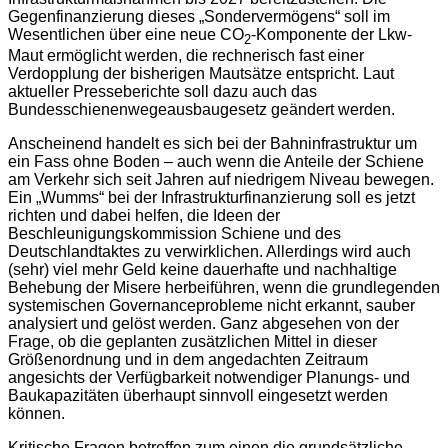
Gegenfinanzierung dieses „Sondervermögens“ soll im
Wesentlichen über eine neue CO
-Komponente der Lkw-
2
Maut ermöglicht werden, die rechnerisch fast einer
Verdopplung der bisherigen Mautsätze entspricht. Laut
aktueller Presseberichte soll dazu auch das
Bundesschienenwegeausbaugesetz geändert werden.
Anscheinend handelt es sich bei der Bahninfrastruktur um
ein Fass ohne Boden – auch wenn die Anteile der Schiene
am Verkehr sich seit Jahren auf niedrigem Niveau bewegen.
Ein „Wumms“ bei der Infrastrukturfinanzierung soll es jetzt
richten und dabei helfen, die Ideen der
Beschleunigungskommission Schiene und des
Deutschlandtaktes zu verwirklichen. Allerdings wird auch
(sehr) viel mehr Geld keine dauerhafte und nachhaltige
Behebung der Misere herbeiführen, wenn die grundlegenden
systemischen Governanceprobleme nicht erkannt, sauber
analysiert und gelöst werden. Ganz abgesehen von der
Frage, ob die geplanten zusätzlichen Mittel in dieser
Größenordnung und in dem angedachten Zeitraum
angesichts der Verfügbarkeit notwendiger Planungs- und
Baukapazitäten überhaupt sinnvoll eingesetzt werden
können.
Kritische Fragen betreffen zum einen die grundsätzliche