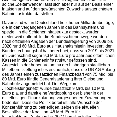
solche „Zeitenwende“ lässt sich aber nur auf der Basis einer
intakten und auf den gewünschten Zuwachs ausgerichteten
Bahninfrastruktur darstellen.
Davon sind wir in Deutschland trotz hoher Milliardenbeträge,
die in den vergangenen Jahren in das Bahnsystem und
speziell in die Schieneninfrastruktur gesteckt wurden,
meilenweit entfernt. In die Bundesschienenwege wurden
nach offiziellen Angaben der Bundesregierung von 2009 bis
2020 rund 60 Mrd. Euro aus Haushaltsmitteln investiert; der
Bundesrechnungshof hat berechnet, dass von 2019 bis 2021
im Durchschnitt sogar 9,3 Mrd. Euro pro Jahr aus öffentlichen
Kassen in die Schieneninfrastruktur geflossen sind.
Angesichts der hohen Volumina der bisherigen staatlichen
Mittelbereitstellung ist es erstaunlich, dass die DB AG Anfang
des Jahres einen zusätzlichen Finanzbedarf von 75 Mrd. bis
80 Mrd. Euro für die Generalsanierung ihrer Gleise und
Bahnhöfe angemeldet hat. Der Weg zum
„Hochleistungsnetz“ würde zusätzlich 9 Mrd. bis 10 Mrd.
Euro p.a. und damit eine Verdopplung der bisher in der
mittelfristigen Finanzplanung vorgesehenen Zuwendungen
bedeuten. Dass die Politik bereit ist, alle Wünsche der
Konzernführung zu befriedigen, zeigen die aktuellen
Beschlüsse der Koalition, 45 Mrd. Euro für
Infrastrukturmaßnahmen bis 2027 bereitzustellen. Die