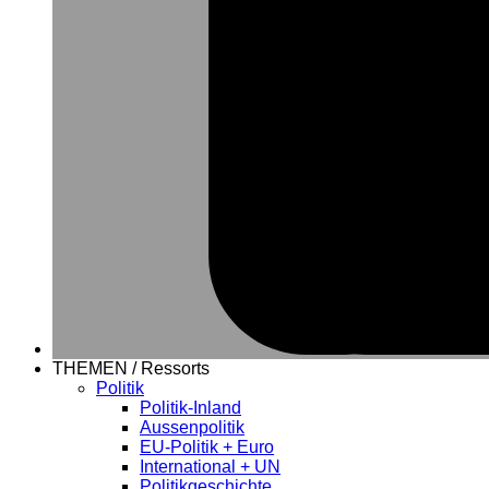
THEMEN / Ressorts
Politik
Politik-Inland
Aussenpolitik
EU-Politik + Euro
International + UN
Politikgeschichte