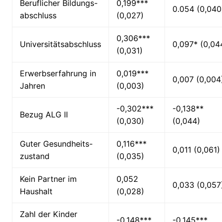
Beruflicher Bildungs-
0,199***
0.054 (0,040
abschluss
(0,027)
0,306***
Universitätsabschluss
0,097* (0,04
(0,031)
Erwerbserfahrung in
0,019***
0,007 (0,004
Jahren
(0,003)
-0,302***
-0,138**
Bezug ALG II
(0,030)
(0,044)
Guter Gesundheits-
0,116***
0,011 (0,061)
zustand
(0,035)
Kein Partner im
0,052
0,033 (0,057
Haushalt
(0,028)
Zahl der Kinder
-0,148***
-0,145***