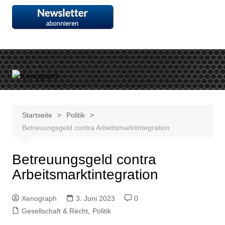
Skip
to
content
Startseite
Politik
Betreuungsgeld contra Arbeitsmarktintegration
Betreuungsgeld contra
Arbeitsmarktintegration
Xenograph
3. Juni 2023
0
Gesellschaft & Recht
,
Politik