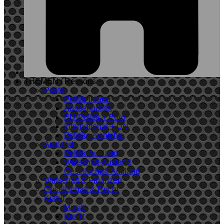
THEMEN / Ressorts
Politik
Politik-Inland
Aussenpolitik
EU-Politik + Euro
International + UN
Politikgeschichte
Ausland
Politik-Ausland
Wirtschaft-Ausland
Gesellschaft-Ausland
Wirtschaft & Finanzen
Gesellschaft & Recht
Kultur
Musik
Kunst