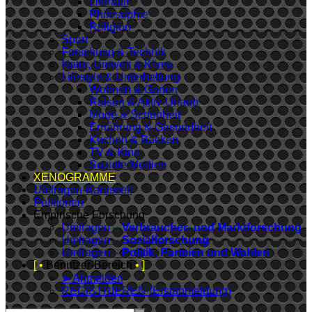
Literatur
Philosophie
Religion
Sport
Forschung & Technik
Natur, Umwelt & Klima
Lifestyle & Unterhaltung
Wohnen & Garten
Reisen & Aktiv-Urlaub
Mode & Schönheit
Ernährung & Gesundheit
Kochen & Backen
TV & Kino
Soziale Medien
XENOGRAMME
Umfragen-Karussell
Petitionen
Empirische Forschung
Umfragen –
Verbraucher- und Marktforschung
Umfragen –
Sozialforschung
Umfragen –
Politik, Parteien und Wahlen
[ •
Benutzer-Bereich
• ]
➤ Anmelden
REGISTRIEREN (Erstanmeldung)