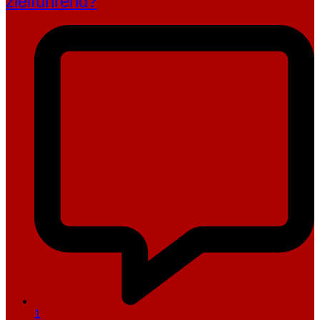
zielführend?
1