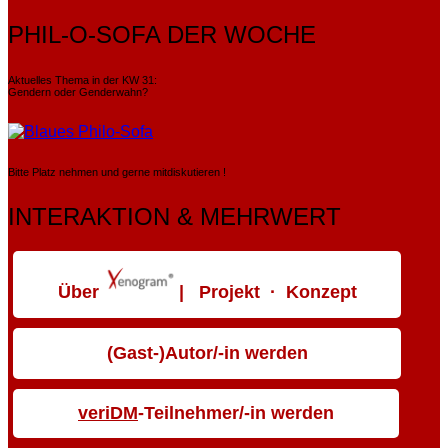
PHIL-O-SOFA DER WOCHE
Aktuelles Thema in der KW 31:
Gendern oder Genderwahn?
Bitte Platz nehmen und gerne mitdiskutieren !
INTERAKTION & MEHRWERT
Über
| Projekt · Konzept
(Gast-)Autor/-in werden
veriDM
-Teilnehmer/-in werden