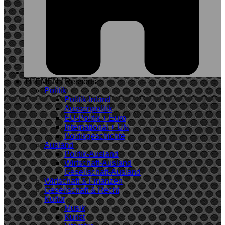
THEMEN / Ressorts
Politik
Politik-Inland
Aussenpolitik
EU-Politik + Euro
International + UN
Politikgeschichte
Ausland
Politik-Ausland
Wirtschaft-Ausland
Gesellschaft-Ausland
Wirtschaft & Finanzen
Gesellschaft & Recht
Kultur
Musik
Kunst