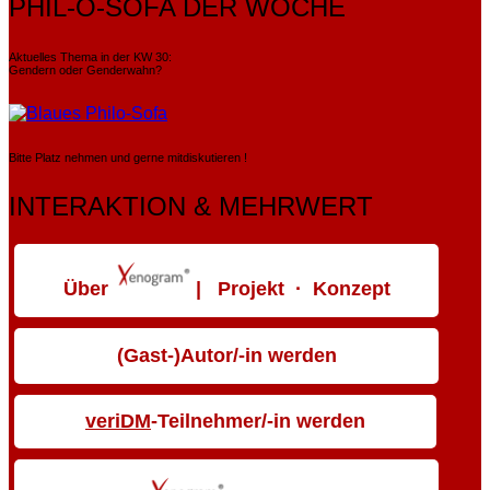
PHIL-O-SOFA DER WOCHE
Aktuelles Thema in der KW 30:
Gendern oder Genderwahn?
Bitte Platz nehmen und gerne mitdiskutieren !
INTERAKTION & MEHRWERT
Über
| Projekt · Konzept
(Gast-)Autor/-in werden
veriDM
-Teilnehmer/-in werden