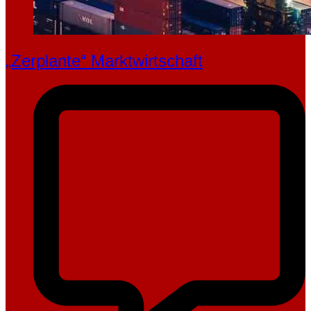
„Zerplante“ Marktwirtschaft