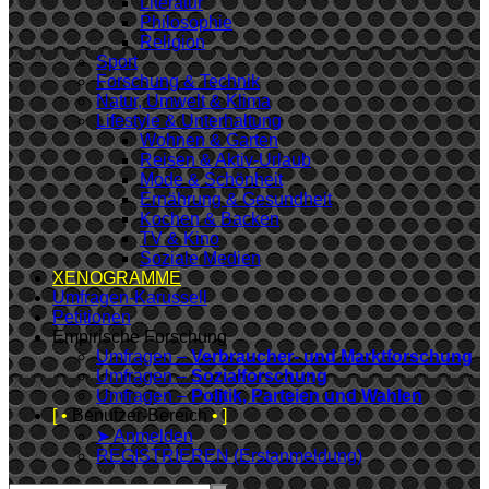
Literatur
Philosophie
Religion
Sport
Forschung & Technik
Natur, Umwelt & Klima
Lifestyle & Unterhaltung
Wohnen & Garten
Reisen & Aktiv-Urlaub
Mode & Schönheit
Ernährung & Gesundheit
Kochen & Backen
TV & Kino
Soziale Medien
XENOGRAMME
Umfragen-Karussell
Petitionen
Empirische Forschung
Umfragen –
Verbraucher- und Marktforschung
Umfragen –
Sozialforschung
Umfragen –
Politik, Parteien und Wahlen
[ •
Benutzer-Bereich
• ]
➤ Anmelden
REGISTRIEREN (Erstanmeldung)