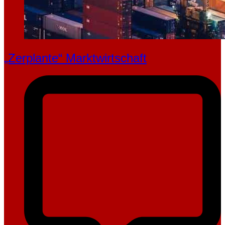
„Zerplante“ Marktwirtschaft