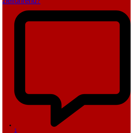
zielführend?
1