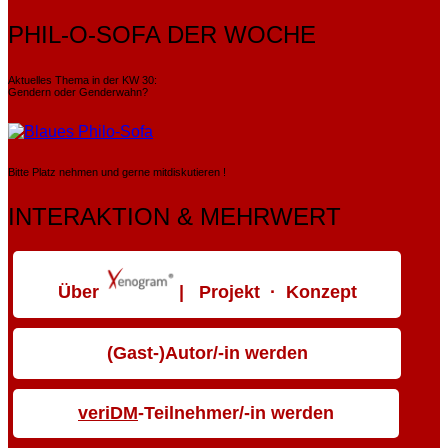
PHIL-O-SOFA DER WOCHE
Aktuelles Thema in der KW 30:
Gendern oder Genderwahn?
Bitte Platz nehmen und gerne mitdiskutieren !
INTERAKTION & MEHRWERT
Über
| Projekt · Konzept
(Gast-)Autor/-in werden
veriDM
-Teilnehmer/-in werden