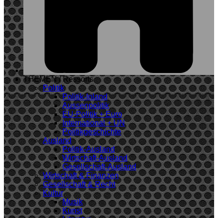
THEMEN / Ressorts
Politik
Politik-Inland
Aussenpolitik
EU-Politik + Euro
International + UN
Politikgeschichte
Ausland
Politik-Ausland
Wirtschaft-Ausland
Gesellschaft-Ausland
Wirtschaft & Finanzen
Gesellschaft & Recht
Kultur
Musik
Kunst