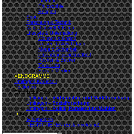
Literatur
Philosophie
Religion
Sport
Forschung & Technik
Natur, Umwelt & Klima
Lifestyle & Unterhaltung
Wohnen & Garten
Reisen & Aktiv-Urlaub
Mode & Schönheit
Ernährung & Gesundheit
Kochen & Backen
TV & Kino
Soziale Medien
XENOGRAMME
Umfragen-Karussell
Petitionen
Empirische Forschung
Umfragen –
Verbraucher- und Marktforschung
Umfragen –
Sozialforschung
Umfragen –
Politik, Parteien und Wahlen
[ •
Benutzer-Bereich
• ]
➤ Anmelden
REGISTRIEREN (Erstanmeldung)