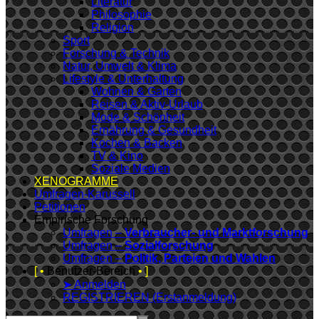
Literatur
Philosophie
Religion
Sport
Forschung & Technik
Natur, Umwelt & Klima
Lifestyle & Unterhaltung
Wohnen & Garten
Reisen & Aktiv-Urlaub
Mode & Schönheit
Ernährung & Gesundheit
Kochen & Backen
TV & Kino
Soziale Medien
XENOGRAMME
Umfragen-Karussell
Petitionen
Empirische Forschung
Umfragen –
Verbraucher- und Marktforschung
Umfragen –
Sozialforschung
Umfragen –
Politik, Parteien und Wahlen
[ •
Benutzer-Bereich
• ]
➤ Anmelden
REGISTRIEREN (Erstanmeldung)