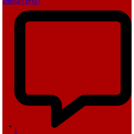
zielführend?
1