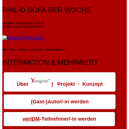
PHIL-O-SOFA DER WOCHE
Aktuelles Thema in der KW 31:
Gendern oder Genderwahn?
Bitte Platz nehmen und gerne mitdiskutieren !
INTERAKTION & MEHRWERT
Über
| Projekt · Konzept
(Gast-)Autor/-in werden
veriDM
-Teilnehmer/-in werden