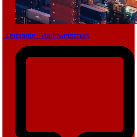
„Zerplante“ Marktwirtschaft