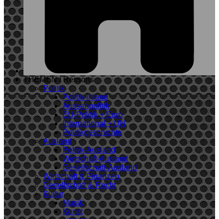
THEMEN / Ressorts
Politik
Politik-Inland
Aussenpolitik
EU-Politik + Euro
International + UN
Politikgeschichte
Ausland
Politik-Ausland
Wirtschaft-Ausland
Gesellschaft-Ausland
Wirtschaft & Finanzen
Gesellschaft & Recht
Kultur
Musik
Kunst