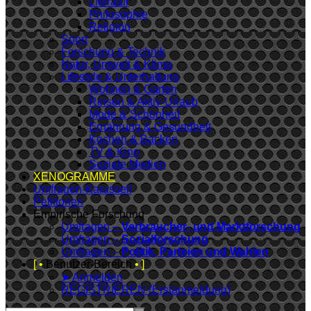
Literatur
Philosophie
Religion
Sport
Forschung & Technik
Natur, Umwelt & Klima
Lifestyle & Unterhaltung
Wohnen & Garten
Reisen & Aktiv-Urlaub
Mode & Schönheit
Ernährung & Gesundheit
Kochen & Backen
TV & Kino
Soziale Medien
XENOGRAMME
Umfragen-Karussell
Petitionen
Empirische Forschung
Umfragen –
Verbraucher- und Marktforschung
Umfragen –
Sozialforschung
Umfragen –
Politik, Parteien und Wahlen
[ •
Benutzer-Bereich
• ]
➤ Anmelden
REGISTRIEREN (Erstanmeldung)