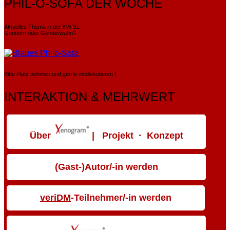
PHIL-O-SOFA DER WOCHE
Aktuelles Thema in der KW 31:
Gendern oder Genderwahn?
Bitte Platz nehmen und gerne mitdiskutieren !
INTERAKTION & MEHRWERT
Über
| Projekt · Konzept
(Gast-)Autor/-in werden
veriDM
-Teilnehmer/-in werden