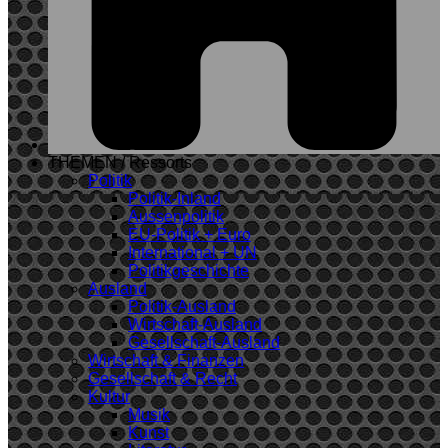
THEMEN / Ressorts
Politik
Politik-Inland
Aussenpolitik
EU-Politik + Euro
International + UN
Politikgeschichte
Ausland
Politik-Ausland
Wirtschaft-Ausland
Gesellschaft-Ausland
Wirtschaft & Finanzen
Gesellschaft & Recht
Kultur
Musik
Kunst