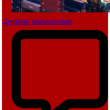
„Zerplante“ Marktwirtschaft