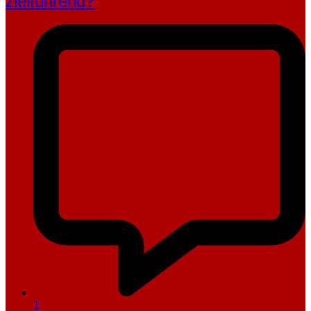
zielführend?
1