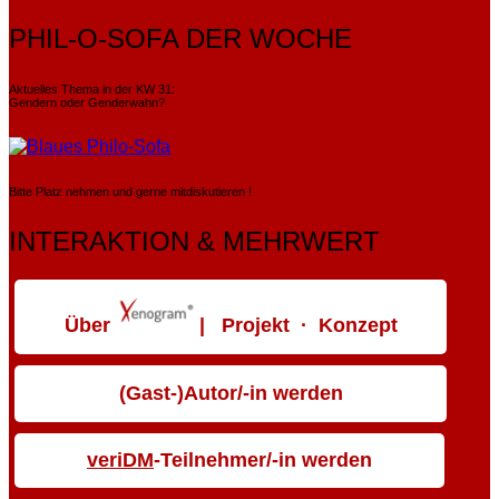
PHIL-O-SOFA DER WOCHE
Aktuelles Thema in der KW 31:
Gendern oder Genderwahn?
Bitte Platz nehmen und gerne mitdiskutieren !
INTERAKTION & MEHRWERT
Über
| Projekt · Konzept
(Gast-)Autor/-in werden
veriDM
-Teilnehmer/-in werden