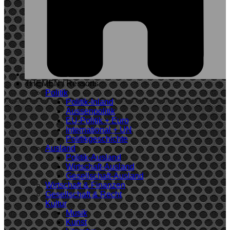
THEMEN / Ressorts
Politik
Politik-Inland
Aussenpolitik
EU-Politik + Euro
International + UN
Politikgeschichte
Ausland
Politik-Ausland
Wirtschaft-Ausland
Gesellschaft-Ausland
Wirtschaft & Finanzen
Gesellschaft & Recht
Kultur
Musik
Kunst