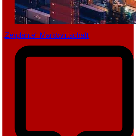
„Zerplante“ Marktwirtschaft