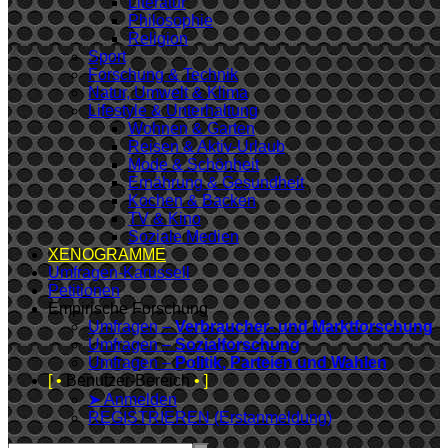
Literatur
Philosophie
Religion
Sport
Forschung & Technik
Natur, Umwelt & Klima
Lifestyle & Unterhaltung
Wohnen & Garten
Reisen & Aktiv-Urlaub
Mode & Schönheit
Ernährung & Gesundheit
Kochen & Backen
TV & Kino
Soziale Medien
XENOGRAMME
Umfragen-Karussell
Petitionen
Empirische Forschung
Umfragen –
Verbraucher- und Marktforschung
Umfragen –
Sozialforschung
Umfragen –
Politik, Parteien und Wahlen
[ •
Benutzer-Bereich
• ]
➤ Anmelden
REGISTRIEREN (Erstanmeldung)